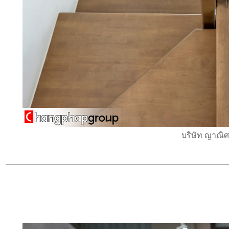
บริษัท ญาณิศา