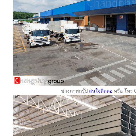
ช่างภาพกรุ๊ป
สนใจติดต่อ
หรือ โทร 