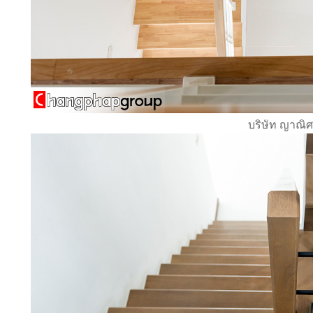
บริษัท ญาณิศา