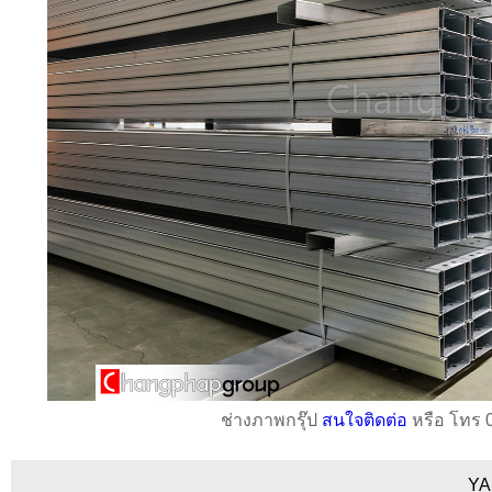
ช่างภาพกรุ๊ป
สนใจติดต่อ
หรือ โทร 
YA