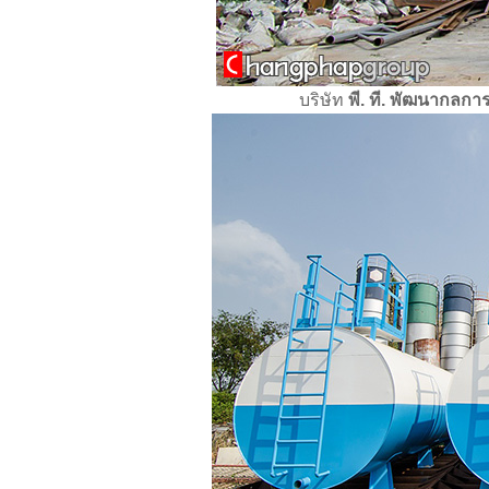
บริษัท
พี. ที. พัฒนากลกา