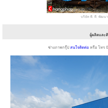
บริษัท พี. ที. พั
ผู้ผลิตและ
ช่างภาพกรุ๊ป
สนใจติดต่อ
หรือ โทร 0