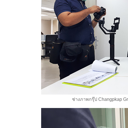
ช่างภาพกรุ๊ป Changpkap G