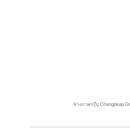
ช่างภาพกรุ๊ป Changpkap G