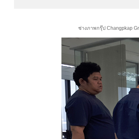
ช่างภาพกรุ๊ป Changpkap G