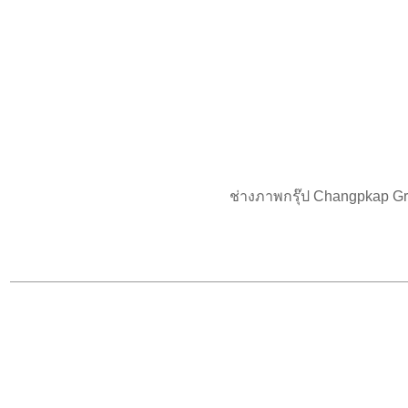
ช่างภาพกรุ๊ป Changpkap G