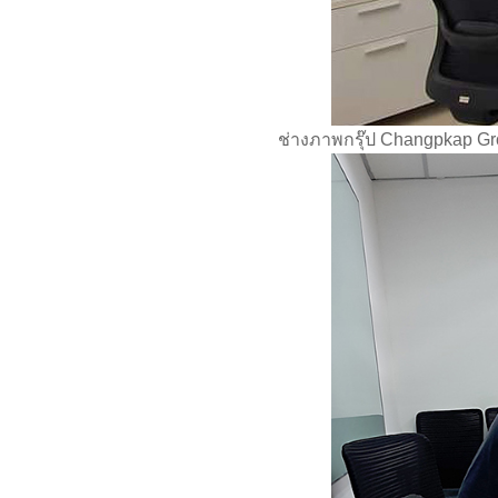
ช่างภาพกรุ๊ป Changpkap G