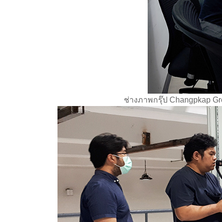
ช่างภาพกรุ๊ป Changpkap G