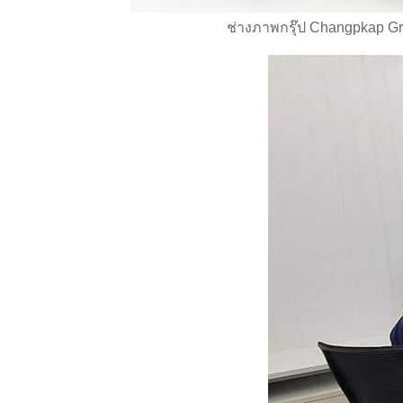
ช่างภาพกรุ๊ป Changpkap G