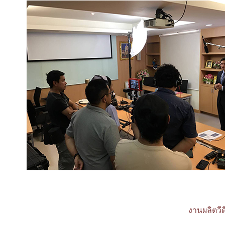
งานผลิตวี