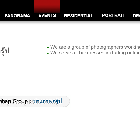
We are a group of photographers working
We serve all businesses including onli