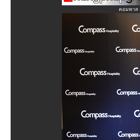
คอมพาส ฮ