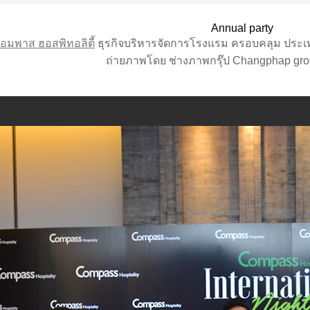
Annual party
อมพาส ฮอสพิทอลิตี้
ธุรกิจบริหารจัดการโรงแรม ครอบคลุม ประ
ถ่ายภาพโดย ช่างภาพกรุ๊ป Changphap gr