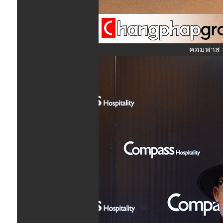
คอมพาส ฮ