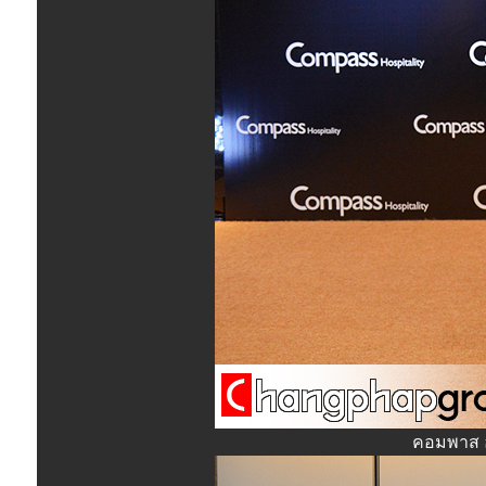
คอมพาส ฮ