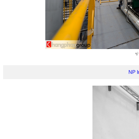
ช่
NP I