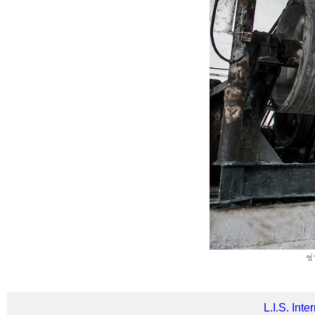
ช่
L.I.S. Int